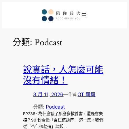
跳
至
主
要
內
分類:
Podcast
容
說實話，人怎麼可能
沒有情緒！
3 月 11, 2026
—
OT 莉莉
作者:
分類:
Podcast
EP236- 為什麼讀了那麼多教養書，還是會失
控？90 秒看懂「杏仁核劫持」 這一集，我們
從「杏仁核劫持」談起…