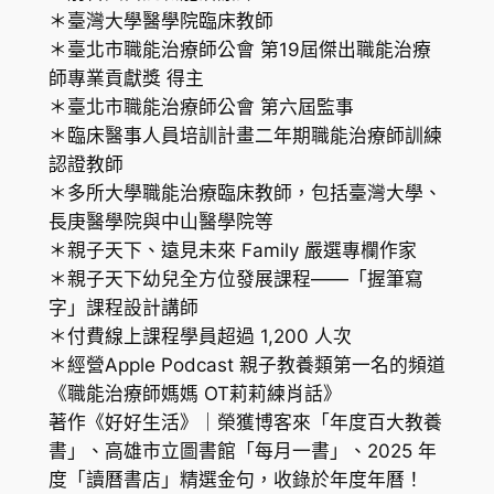
＊臺灣大學醫學院臨床教師
＊臺北市職能治療師公會 第19屆傑出職能治療
師專業貢獻獎 得主
＊臺北市職能治療師公會 第六屆監事
＊臨床醫事人員培訓計畫二年期職能治療師訓練
認證教師
＊多所大學職能治療臨床教師，包括臺灣大學、
長庚醫學院與中山醫學院等
＊親子天下、遠見未來 Family 嚴選專欄作家
＊親子天下幼兒全方位發展課程——「握筆寫
字」課程設計講師
＊付費線上課程學員超過 1,200 人次
＊經營Apple Podcast 親子教養類第一名的頻道
《職能治療師媽媽 OT莉莉練肖話》
著作《好好生活》｜榮獲博客來「年度百大教養
書」、高雄市立圖書館「每月一書」、2025 年
度「讀曆書店」精選金句，收錄於年度年曆！