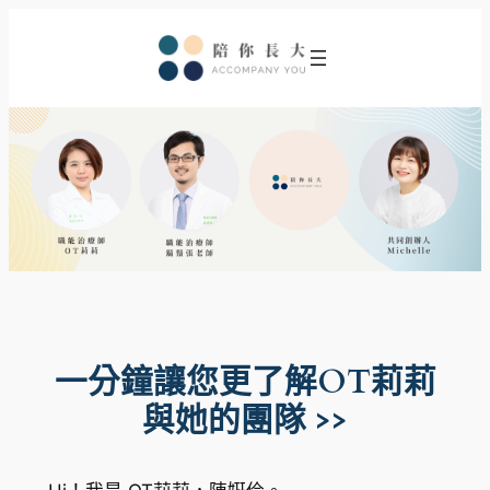
跳
至
主
要
內
容
一分鐘讓您更了解OT莉莉
與她的團隊 >>