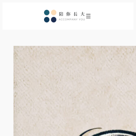
跳
至
主
要
內
容