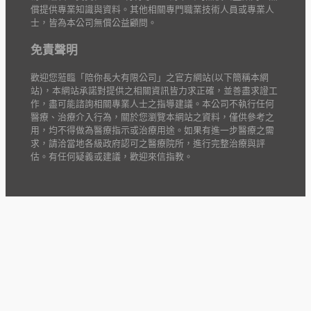
償提供專業知識與資料。其他相關專門職業技術人員或專業人
士，皆為本公司無償公益顧問。
免責聲明
歡迎您蒞臨「陪你長大有限公司」之官方網站(以下簡稱本網
站)，本網站承諾對提供之相關資訊皆力求正確，並善盡求證工
作，盡可能諮詢相關專業人士之指導建議。本公司不執行任何
醫療、治療介入行為，關於您瀏覽本網站之資料，僅供參考之
用，均不得做為醫療指示或治療用途。如果有進一步醫療之需
求，請洽當地各級政府認可之醫療院所，進行完整治療與評
估。有任何疑義或建議，歡迎來信指教。