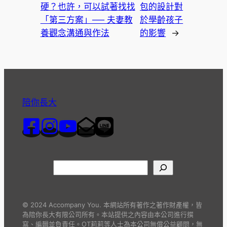
硬？也許，可以試著找找
包的設計對
「第三方案」── 夫妻教
於學齡孩子
養觀念溝通與作法
的影響
→
陪你長大
© 2024 Accompany You. 本網站所有著作之著作財產權，皆
為陪你長大有限公司所有。本站提供之內容由本公司進行撰
寫、編輯並負責任。OT莉莉等人士為本公司無償公益顧問，無