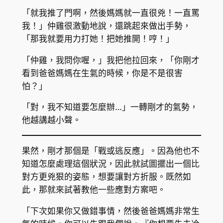
「就我推了門啊，然後媽媽就一直很兇！一直罵
我！」仲雞很激動地說，還跳起來做出手勢，
「那我就要用力打她！把她推開！哼！」
「仲雞，我問你喔，」我把他拉回來，「你剛才
看到爸爸媽媽在生氣的時候，你是不是很害
怕？」
「對，我不知道要怎麼辦…」一轉剛才的氣勢，
他越講越小聲。
果然，剛才那個是「戰或逃反應」。因為他也不
知道怎麼處理這個狀況，因此就試圖擺出一個比
對方更兇狠的姿態，想要讓對方折服。既然如
此，那就來試著教他一些應對方案吧。
「下次如果你又做錯事情，然後爸爸媽媽非常生