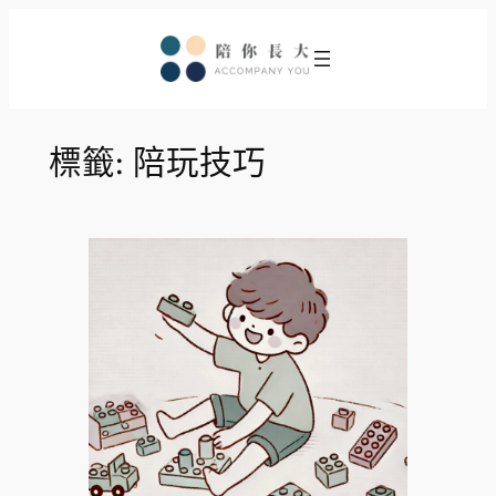
跳
至
主
要
內
標籤:
陪玩技巧
容