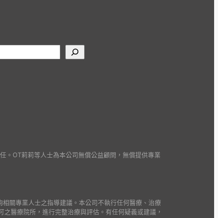
並負責任。OT莉莉等人士為本公司無償公益顧問，無償提供專業
詢相關專業人士之指導建議。本公司不執行任何醫療、治療
可之醫療院所，進行完整治療與評估。有任何疑義或建議，