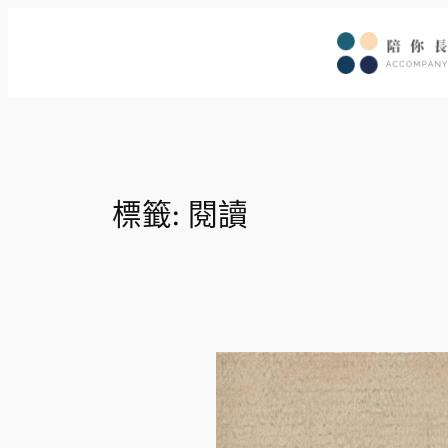
跳
至
主
要
內
容
標籤:
閱讀