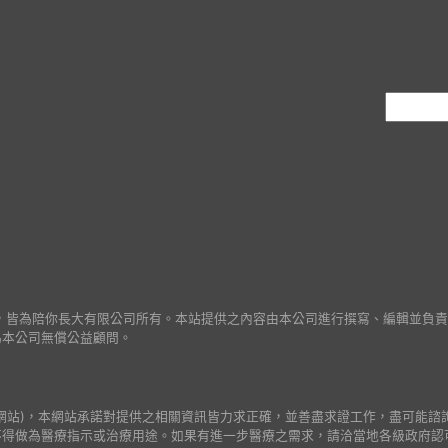
作之著作財產權，皆為陪你長大有限公司所有。本站提供之內容由本公司進行撰寫、編輯
為本公司無償公益顧問。
網站)，本網站承諾對提供之相關資訊皆力求正確，並善盡求證工作，盡可能諮
不得做為醫療指示或治療用途。如果有進一步醫療之需求，請洽當地各級政府認