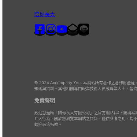
陪你長大
© 2024 Accompany You. 本網站所有著
知識與資料。其他相關專門職業技術人員或專業人士，皆
免責聲明
歡迎您蒞臨「陪你長大有限公司」之官方網站(以下簡稱本
介入行為，關於您瀏覽本網站之資料，僅供參考之用，均
歡迎來信指教。