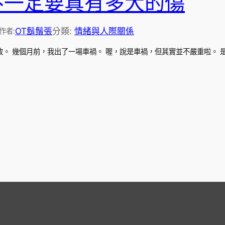
不一定要真有多大的傷
OT鬍鬚張
分類:
情緒與人際關係
作者:
敢。 幾個月前，我出了一場車禍。 喔，說是車禍，但其實並不嚴重啦。 