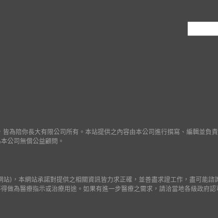
作之著作財產權，皆為陪你長大有限公司所有。本站提供之內容由本公司進行撰寫、編輯
為本公司無償公益顧問。
網站)，本網站承諾對提供之相關資訊皆力求正確，並善盡求證工作，盡可能諮
不得做為醫療指示或治療用途。如果有進一步醫療之需求，請洽當地各級政府認