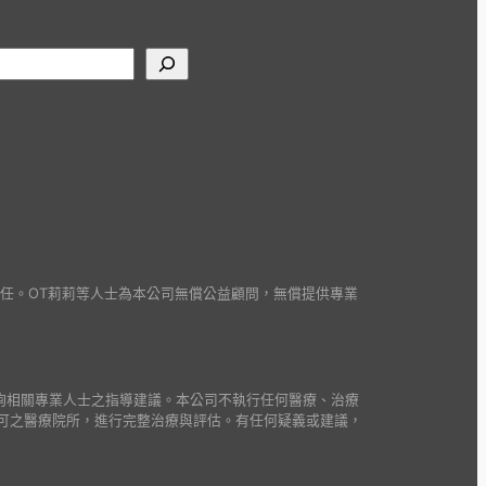
並負責任。OT莉莉等人士為本公司無償公益顧問，無償提供專業
詢相關專業人士之指導建議。本公司不執行任何醫療、治療
可之醫療院所，進行完整治療與評估。有任何疑義或建議，