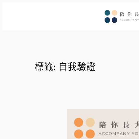
跳
至
主
要
內
容
標籤:
自我驗證