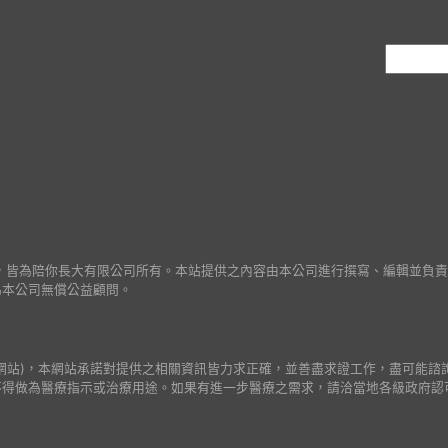
作之著作財產權，皆為陪你長大有限公司所有。本站提供之內容由本公司進行撰寫、編輯
為本公司無償公益顧問。
網站)，本網站承諾對提供之相關資訊皆力求正確，並善盡求證工作，盡可能諮
不得做為醫療指示或治療用途。如果有進一步醫療之需求，請洽當地各級政府認