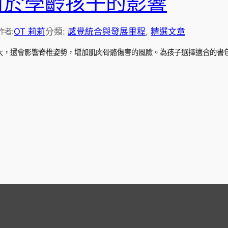
對於學齡孩子的影響
OT 莉莉
分類:
感覺統合與發展里程
, 
精選文章
作者:
大，還會影響脊椎姿勢，增加肌肉骨骼傷害的風險。為孩子選擇適合的書