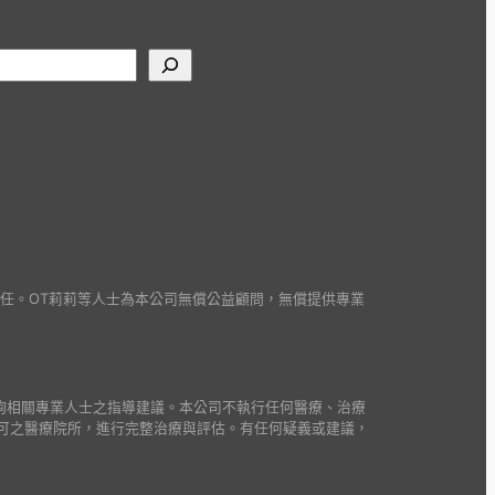
並負責任。OT莉莉等人士為本公司無償公益顧問，無償提供專業
詢相關專業人士之指導建議。本公司不執行任何醫療、治療
可之醫療院所，進行完整治療與評估。有任何疑義或建議，