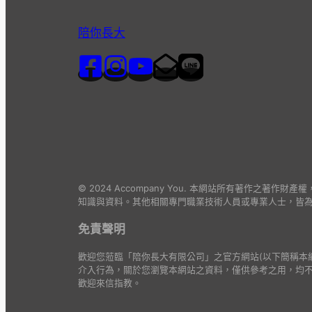
陪你長大
© 2024 Accompany You. 本網站所有著
知識與資料。其他相關專門職業技術人員或專業人士，皆
免責聲明
歡迎您蒞臨「陪你長大有限公司」之官方網站(以下簡稱本
介入行為，關於您瀏覽本網站之資料，僅供參考之用，均
歡迎來信指教。