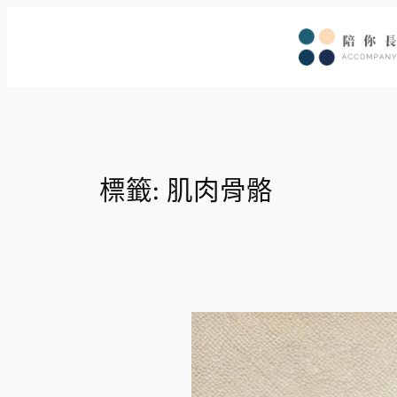
跳
至
主
要
內
容
標籤:
肌肉骨骼