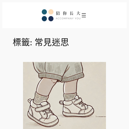
跳
至
主
要
內
標籤:
常見迷思
容