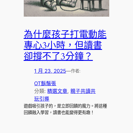
為什麼孩子打電動能
專心3小時，但讀書
卻撐不了3分鐘？
1 月 23, 2025
—
作者:
OT鬍鬚張
分類:
精選文章
, 
親子共讀共
玩引導
遊戲吸引孩子的，是立即回饋的魔力。將這種
回饋融入學習，讀書也能變得更有趣！