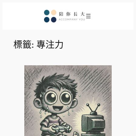
跳
至
主
要
內
標籤:
專注力
容